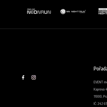
Pořada
EVENT med
Kaprova 
11000, Pr
IČ: 242 6