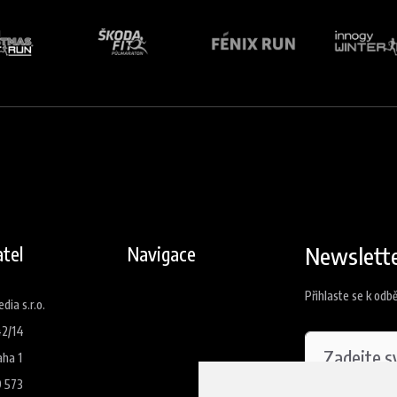
Newslett
tel
Navigace
Přihlaste se k odb
ia s.r.o.
42/14
aha 1
9 573