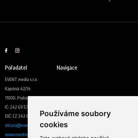
Pořadatel
Navigace
EVENT media s.r.o.
Kaprova 42/14
11000, Praha 1
IČ: 242 69 573
Používáme soubory
DIČ: CZ 242 69 573
cookies
dotazy@eventmedia.cz
www.eventmedia.cz