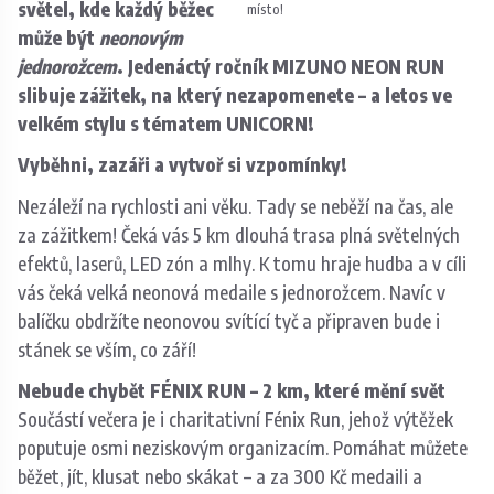
světel, kde každý běžec
místo!
může být
neonovým
jednorožcem
. Jedenáctý ročník MIZUNO NEON RUN
slibuje zážitek, na který nezapomenete – a letos ve
velkém stylu s tématem UNICORN!
Vyběhni, zazáři a vytvoř si vzpomínky!
Nezáleží na rychlosti ani věku. Tady se neběží na čas, ale
za zážitkem! Čeká vás 5 km dlouhá trasa plná světelných
efektů, laserů, LED zón a mlhy. K tomu hraje hudba a v cíli
vás čeká velká neonová medaile s jednorožcem. Navíc v
balíčku obdržíte neonovou svítící tyč a připraven bude i
stánek se vším, co září!
Nebude chybět FÉNIX RUN – 2 km, které mění svět
Součástí večera je i charitativní Fénix Run, jehož výtěžek
poputuje osmi neziskovým organizacím. Pomáhat můžete
běžet, jít, klusat nebo skákat – a za 300 Kč medaili a