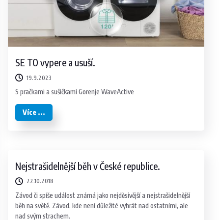
SE TO vypere a usuší.
19.9.2023
S pračkami a sušičkami Gorenje WaveActive
Více ...
Nejstrašidelnější běh v České republice.
22.10.2018
Závod či spíše událost známá jako nejděsivější a nejstrašidelnější
běh na světě. Závod, kde není důležité vyhrát nad ostatními, ale
nad svým strachem.