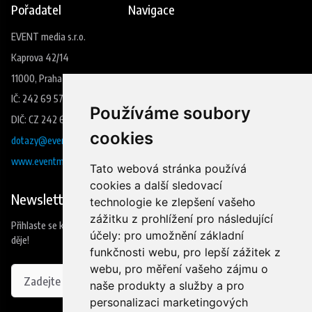
Pořadatel
Navigace
EVENT media s.r.o.
Kaprova 42/14
11000, Praha 1
IČ: 242 69 573
Používáme soubory
DIČ: CZ 242 69 573
cookies
dotazy@eventmedia.cz
www.eventmedia.cz
Tato webová stránka používá
cookies a další sledovací
Newsletter
technologie ke zlepšení vašeho
zážitku z prohlížení pro následující
Přihlaste se k odběru našeho newsleteru a budete jako první vědět co se
účely:
pro umožnění základní
děje!
funkčnosti webu
,
pro lepší zážitek z
webu
,
pro měření vašeho zájmu o
naše produkty a služby a pro
personalizaci marketingových