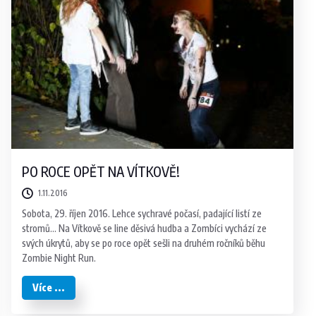
PO ROCE OPĚT NA VÍTKOVĚ!
1.11.2016
Sobota, 29. říjen 2016. Lehce sychravé počasí, padající listí ze
stromů… Na Vítkově se line děsivá hudba a Zombíci vychází ze
svých úkrytů, aby se po roce opět sešli na druhém ročníků běhu
Zombie Night Run.
Více ...